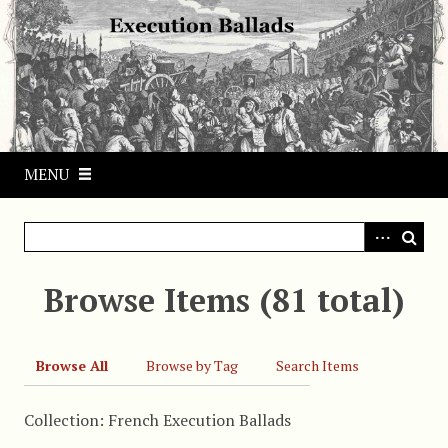
S
k
i
p
t
o
m
MENU
a
i
n
c
o
Browse Items (81 total)
n
t
e
Browse All
Browse by Tag
Search Items
n
t
Collection: French Execution Ballads