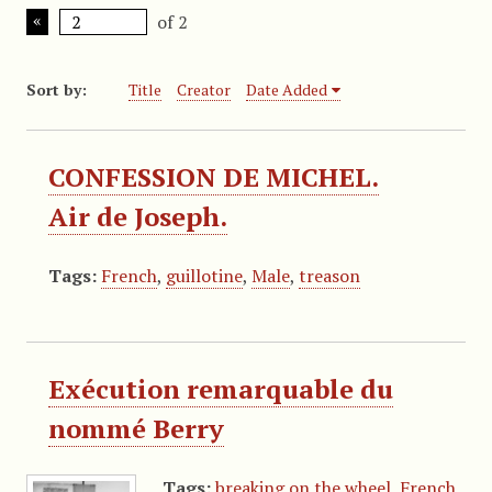
of 2
Sort by:
Title
Creator
Date Added
CONFESSION DE MICHEL.
Air de Joseph.
Tags:
French
,
guillotine
,
Male
,
treason
Exécution remarquable du
nommé Berry
Tags:
breaking on the wheel
,
French
,