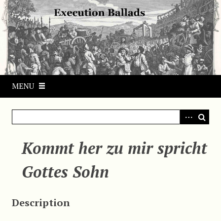
S
k
i
p
t
o
m
MENU
a
i
n
c
o
Kommt her zu mir spricht
n
t
Gottes Sohn
e
n
t
Description