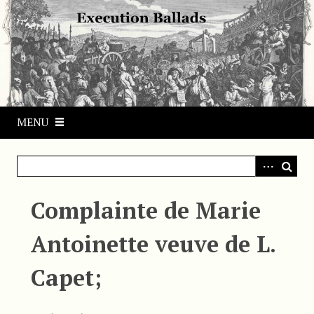
S
k
i
p
t
o
m
MENU
a
i
n
c
o
Complainte de Marie
n
t
Antoinette veuve de L.
e
n
Capet;
t