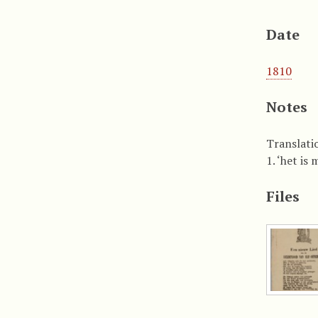
Date
1810
Notes
Translati
1. ‘het is
Files