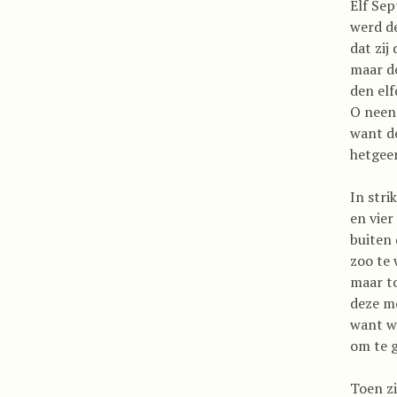
Elf Sep
werd d
dat zij
maar d
den el
O neen
want de
hetgeen
In stri
en vie
buiten 
zoo te
maar t
deze mo
want w
om te g
Toen zi