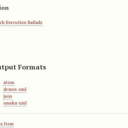
ion
ch Execution Ballads
tput Formats
atom
dcmes-xml
json
omeka-xml
s Item