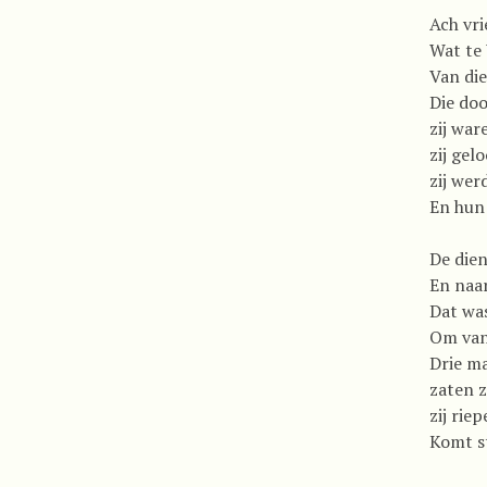
Ach vri
Wat te 
Van die
Die doo
zij war
zij gel
zij wer
En hun 
De die
En naa
Dat was
Om van 
Drie m
zaten z
zij rie
Komt st