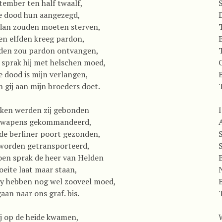
tember ten half twaalf,
e dood hun aangezegd,
 dan zouden moeten sterven,
en elfden kreeg pardon,
fden zou pardon ontvangen,
 sprak hij met helschen moed,
 dood is mijn verlangen,
 gij aan mijn broeders doet.
kken werden zij gebonden
r wapens gekommandeerd,
de berliner poort gezonden,
 worden getransporteerd,
oen sprak de heer van Helden
eite laat maar staan,
y hebben nog wel zooveel moed,
aan naar ons graf. bis.
j op de heide kwamen,