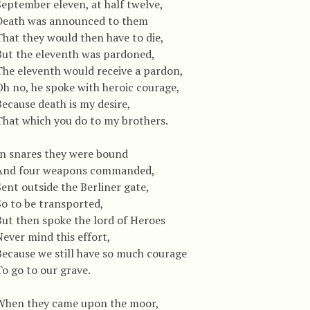
September eleven, at half twelve,
Death was announced to them
That they would then have to die,
But the eleventh was pardoned,
The eleventh would receive a pardon,
Oh no, he spoke with heroic courage,
Because death is my desire,
That which you do to my brothers.
In snares they were bound
And four weapons commanded,
Sent outside the Berliner gate,
So to be transported,
But then spoke the lord of Heroes
Never mind this effort,
Because we still have so much courage
To go to our grave.
When they came upon the moor,