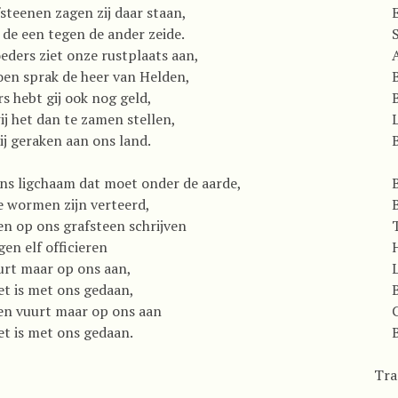
fsteenen zagen zij daar staan,
de een tegen de ander zeide.
S
eders ziet onze rustplaats aan,
A
oen sprak de heer van Helden,
s hebt gij ook nog geld,
ij het dan te zamen stellen,
L
j geraken aan ons land.
ns ligchaam dat moet onder de aarde,
e wormen zijn verteerd,
len op ons grafsteen schrijven
ggen elf officieren
H
urt maar op ons aan,
L
t is met ons gedaan,
en vuurt maar op ons aan
t is met ons gedaan.
Tra