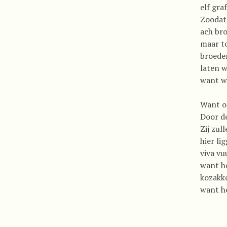
elf gra
Zoodat 
ach bro
maar t
broeder
laten w
want wi
Want o
Door d
Zij zul
hier li
viva vu
want he
kozakk
want he