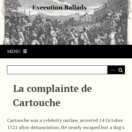
S
k
i
p
t
o
m
MENU
a
i
n
c
o
La complainte de
n
t
Cartouche
e
n
t
Cartouche was a celebrity outlaw, arrested 14 October
1721 after denunciation. He nearly escaped but a dog's