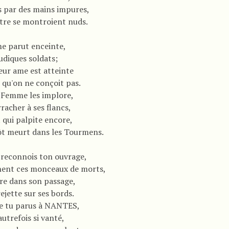
s par des mains impures,
utre se montroient nuds.
 parut enceinte,
udiques soldats;
eur ame est atteinte
 qu'on ne conçoit pas.
a Femme les implore,
rracher à ses flancs,
 qui palpite encore,
ôt meurt dans les Tourmens.
reconnois ton ouvrage,
nent ces monceaux de morts,
ire dans son passage,
ejette sur ses bords.
e tu parus à NANTES,
autrefois si vanté,