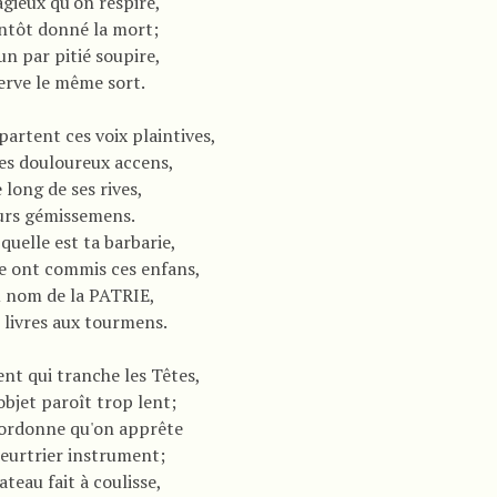
agieux qu'on respire,
entôt donné la mort;
un par pitié soupire,
serve le même sort.
partent ces voix plaintives,
ces douloureux accens,
e long de ses rives,
urs gémissemens.
uelle est ta barbarie,
e ont commis ces enfans,
au nom de la PATRIE,
 livres aux tourmens.
nt qui tranche les Têtes,
bjet paroît trop lent;
ordonne qu'on apprête
eurtrier instrument;
ateau fait à coulisse,