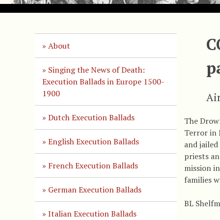
C
About
p
Singing the News of Death:
Execution Ballads in Europe 1500-
1900
Ai
Dutch Execution Ballads
The Drown
Terror in
English Execution Ballads
and jailed
priests a
French Execution Ballads
mission i
families w
German Execution Ballads
BL Shelfm
Italian Execution Ballads