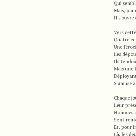
Qui sembl
Mais, par 
Il s'ouvre
Vers cett
Quatre ce
Une féroci
Les dépoui
Ils tendo
Mais une 
Déployant
S'amuse à
Chaque jo
Leur prés
Hommes e
Sont renf
Et, pour i
Là, les de