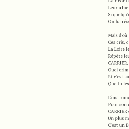
L'air cont
Leur a bi
Si quelqu'
On lui ré
Mais d'où 
Ces cris, 
La Loire l
Répète le
CARRIER, q
Quel crim
Et c'est 
Que tu les
L'instrume
Pour son o
CARRIER 
Un plus m
C'est un B