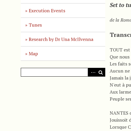
Set to tu
Execution Events
de la Roma
Tunes
Transc
Research by Dr Una McIlvenna
TOUT est 
Map
Que nous 
Les faits 
Aucun ne 
Jamais la 
N'eut à pu
Aux larmes
Peuple se
NANTES d
Jouissoit 
Lorsque 