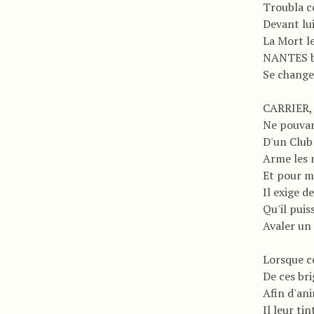
Troubla c
Devant lui
La Mort le
NANTES bi
Se change
CARRIER, 
Ne pouvan
D'un Club
Arme les 
Et pour m
Il exige d
Qu'il puis
Avaler un 
Lorsque ce
De ces bri
Afin d'an
Il leur ti