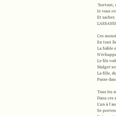
'Surtout,
Je vous r
Et sachez
L'ASSASSI
Ces monstr
En tout li
La foible 
N'échappe 
Le fils voi
Malgré ses
La fille, d
Passe dans
Tous les 
Dans ces 
L'un à l'a
Se porten