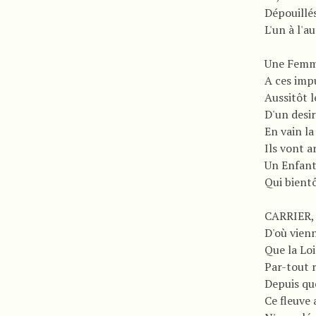
Dépouillé
L'un à l'a
Une Femme
A ces imp
Aussitôt l
D'un desir
En vain l
Ils vont a
Un Enfant
Qui bient
CARRIER, 
D'où vien
Que la Lo
Par-tout r
Depuis qu
Ce fleuve 