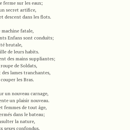
e ferme sur les eaux;
un secret artifice,
 et descent dans les flots.
e machine fatale,
nts Enfans sont conduits;
té brutale,
lle de leurs habits.
ient des mains suppliantes;
troupe de Soldats,
 des lames tranchantes,
 couper les Bras.
ur un nouveau carnage,
ente un plaisir nouveau.
t femmes de tout âge,
ermés dans le bateau;
nsulter la nature,
ux sexes confondus,