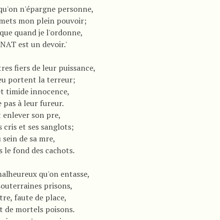
 qu'on n'épargne personne,
emets mon plein pouvoir;
 que quand je l'ordonne,
NAT est un devoir.'
es fiers de leur puissance,
eu portent la terreur;
et timide innocence,
pas à leur fureur.
t enlever son pre,
 cris et ses sanglots;
u sein de sa mre,
 le fond des cachots.
malheureux qu'on entasse,
souterraines prisons,
utre, faute de place,
t de mortels poisons.