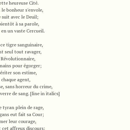
ette heureuse Cité.
 le bonheur s'envole,
 suit avec le Deuil;
entôt à sa parole,
 en un vaste Cercueil.
ce tigre sanguinaire,
t seul tout ravager,
 Révolutionnaire,
mains pour égorger;
ériter son estime,
e chaque agent,
se, sans horreur du crime,
verre de sang. [line in italics]
 tyran plein de rage,
gans eut fait sa Cour;
imer leur courage,
nt cet affreux discours: