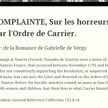
OMPLAINTE, Sur les horreurs
ar l'Ordre de Carrier.
r: de la Romance de Gabrielle de Vergy
ings at Nantes (French: Noyades de Nantes) were a series of 
 Nantes, France, that occurred between November 1793 and Fe
 for not consistently supporting the Revolution, or suspected 
nd nuns, was cast into the Loire and drowned on the orders of 
n Nantes. Before the horrific murders ceased, as many as four
ith women and children, lost their lives in what Carrier himsel
ark(s): General Reference Collection 722.d.18.