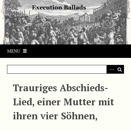
S
k
i
p
t
o
m
MENU
a
i
n
c
o
Trauriges Abschieds-
n
t
Lied, einer Mutter mit
e
n
ihren vier Söhnen,
t